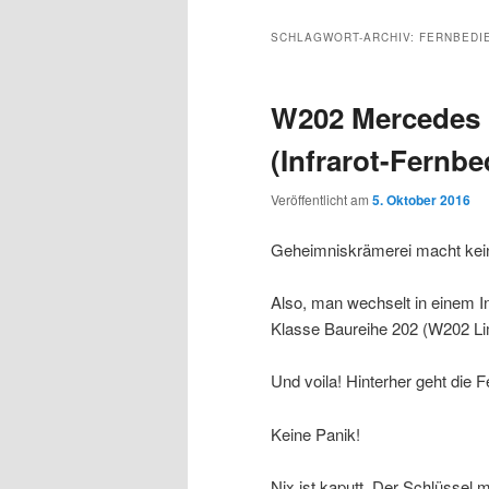
SCHLAGWORT-ARCHIV:
FERNBEDI
W202 Mercedes 
(Infrarot-Fernb
Veröffentlicht am
5. Oktober 2016
Geheimniskrämerei macht kein
Also, man wechselt in einem I
Klasse Baureihe 202 (W202 Lim
Und voila! Hinterher geht die 
Keine Panik!
Nix ist kaputt. Der Schlüssel 