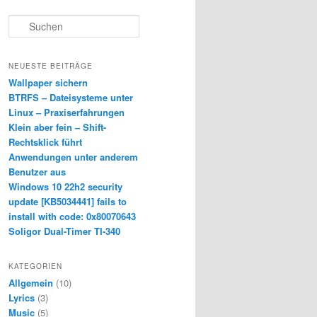
S
u
c
h
NEUESTE BEITRÄGE
e
Wallpaper sichern
n
BTRFS – Dateisysteme unter
Linux – Praxiserfahrungen
Klein aber fein – Shift-
Rechtsklick führt
Anwendungen unter anderem
Benutzer aus
Windows 10 22h2 security
update [KB5034441] fails to
install with code: 0x80070643
Soligor Dual-Timer TI-340
KATEGORIEN
Allgemein
(10)
Lyrics
(3)
Music
(5)