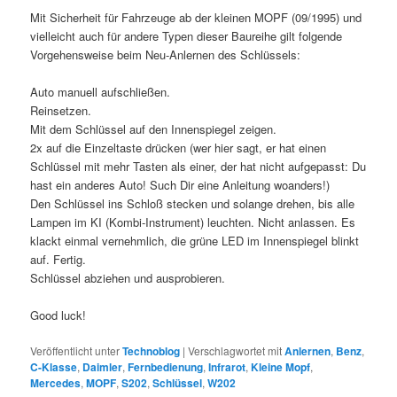
Mit Sicherheit für Fahrzeuge ab der kleinen MOPF (09/1995) und
vielleicht auch für andere Typen dieser Baureihe gilt folgende
Vorgehensweise beim Neu-Anlernen des Schlüssels:
Auto manuell aufschließen.
Reinsetzen.
Mit dem Schlüssel auf den Innenspiegel zeigen.
2x auf die Einzeltaste drücken (wer hier sagt, er hat einen
Schlüssel mit mehr Tasten als einer, der hat nicht aufgepasst: Du
hast ein anderes Auto! Such Dir eine Anleitung woanders!)
Den Schlüssel ins Schloß stecken und solange drehen, bis alle
Lampen im KI (Kombi-Instrument) leuchten. Nicht anlassen. Es
klackt einmal vernehmlich, die grüne LED im Innenspiegel blinkt
auf. Fertig.
Schlüssel abziehen und ausprobieren.
Good luck!
Veröffentlicht unter
Technoblog
|
Verschlagwortet mit
Anlernen
,
Benz
,
C-Klasse
,
Daimler
,
Fernbedienung
,
Infrarot
,
Kleine Mopf
,
Mercedes
,
MOPF
,
S202
,
Schlüssel
,
W202