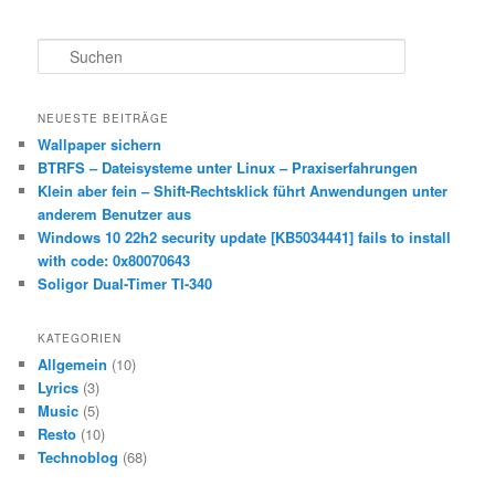
S
u
c
h
NEUESTE BEITRÄGE
e
Wallpaper sichern
n
BTRFS – Dateisysteme unter Linux – Praxiserfahrungen
Klein aber fein – Shift-Rechtsklick führt Anwendungen unter
anderem Benutzer aus
Windows 10 22h2 security update [KB5034441] fails to install
with code: 0x80070643
Soligor Dual-Timer TI-340
KATEGORIEN
Allgemein
(10)
Lyrics
(3)
Music
(5)
Resto
(10)
Technoblog
(68)