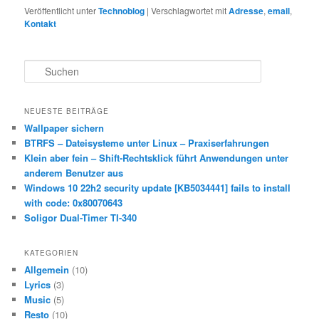
Veröffentlicht unter
Technoblog
|
Verschlagwortet mit
Adresse
,
email
,
Kontakt
S
u
c
h
NEUESTE BEITRÄGE
e
Wallpaper sichern
n
BTRFS – Dateisysteme unter Linux – Praxiserfahrungen
Klein aber fein – Shift-Rechtsklick führt Anwendungen unter
anderem Benutzer aus
Windows 10 22h2 security update [KB5034441] fails to install
with code: 0x80070643
Soligor Dual-Timer TI-340
KATEGORIEN
Allgemein
(10)
Lyrics
(3)
Music
(5)
Resto
(10)