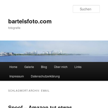
Zum
Zum
primären
sekundären
Such
Inhalt
Inhalt
springen
springen
bartelsfoto.com
fotografie
Hauptmenü
Home
Galerie
Blog
Über mich
Links
Impressum
Datenschutzerklärung
SCHLAGWORT-ARCHIV:
EMAIL
Spoof – Amazon tut etwas…