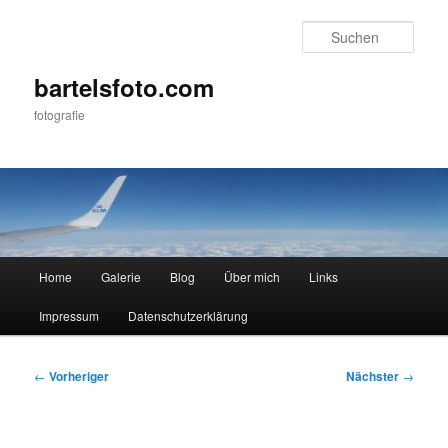
Zum
primären
Such
Inhalt
springen
bartelsfoto.com
fotografie
Hauptmenü
Home
Galerie
Blog
Über mich
Links
Impressum
Datenschutzerklärung
Beitragsnavigation
←
Vorheriger
Nächster
→