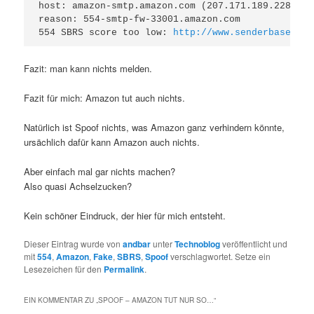
host: amazon-smtp.amazon.com (207.171.189.228)

reason: 554-smtp-fw-33001.amazon.com

554 SBRS score too low: 
http://www.senderbase.org
Fazit: man kann nichts melden.
Fazit für mich: Amazon tut auch nichts.
Natürlich ist Spoof nichts, was Amazon ganz verhindern könnte,
ursächlich dafür kann Amazon auch nichts.
Aber einfach mal gar nichts machen?
Also quasi Achselzucken?
Kein schöner Eindruck, der hier für mich entsteht.
Dieser Eintrag wurde von
andbar
unter
Technoblog
veröffentlicht und
mit
554
,
Amazon
,
Fake
,
SBRS
,
Spoof
verschlagwortet. Setze ein
Lesezeichen für den
Permalink
.
EIN KOMMENTAR ZU „
SPOOF – AMAZON TUT NUR SO…
“