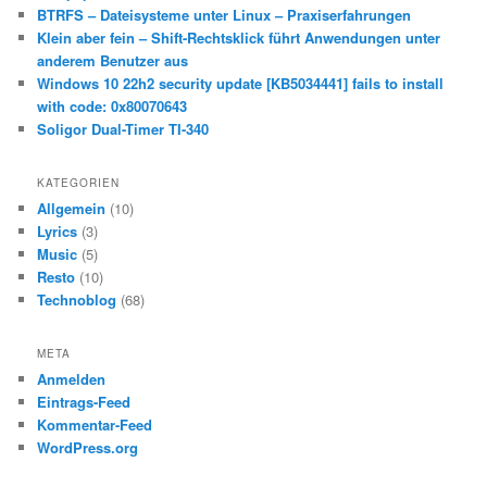
n
BTRFS – Dateisysteme unter Linux – Praxiserfahrungen
Klein aber fein – Shift-Rechtsklick führt Anwendungen unter
anderem Benutzer aus
Windows 10 22h2 security update [KB5034441] fails to install
with code: 0x80070643
Soligor Dual-Timer TI-340
KATEGORIEN
Allgemein
(10)
Lyrics
(3)
Music
(5)
Resto
(10)
Technoblog
(68)
META
Anmelden
Eintrags-Feed
Kommentar-Feed
WordPress.org