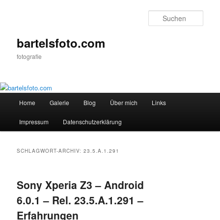
Zum
Zum
primären
sekundären
Such
Inhalt
Inhalt
springen
springen
bartelsfoto.com
fotografie
Hauptmenü
Home
Galerie
Blog
Über mich
Links
Impressum
Datenschutzerklärung
SCHLAGWORT-ARCHIV:
23.5.A.1.291
Sony Xperia Z3 – Android
6.0.1 – Rel. 23.5.A.1.291 –
Erfahrungen