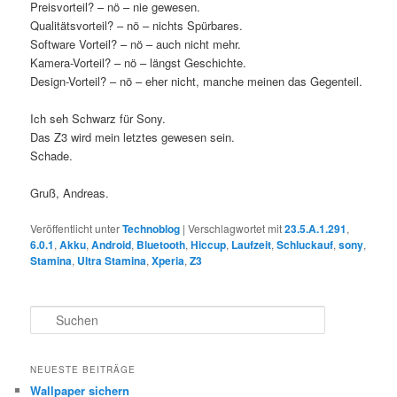
Preisvorteil? – nö – nie gewesen.
Qualitätsvorteil? – nö – nichts Spürbares.
Software Vorteil? – nö – auch nicht mehr.
Kamera-Vorteil? – nö – längst Geschichte.
Design-Vorteil? – nö – eher nicht, manche meinen das Gegenteil.
Ich seh Schwarz für Sony.
Das Z3 wird mein letztes gewesen sein.
Schade.
Gruß, Andreas.
Veröffentlicht unter
Technoblog
|
Verschlagwortet mit
23.5.A.1.291
,
6.0.1
,
Akku
,
Android
,
Bluetooth
,
Hiccup
,
Laufzeit
,
Schluckauf
,
sony
,
Stamina
,
Ultra Stamina
,
Xperia
,
Z3
S
u
c
h
NEUESTE BEITRÄGE
e
Wallpaper sichern