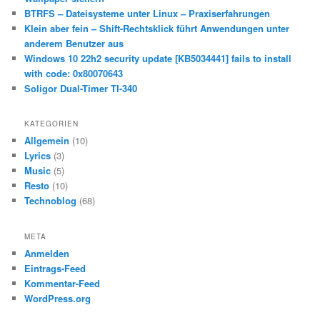
n
BTRFS – Dateisysteme unter Linux – Praxiserfahrungen
Klein aber fein – Shift-Rechtsklick führt Anwendungen unter
anderem Benutzer aus
Windows 10 22h2 security update [KB5034441] fails to install
with code: 0x80070643
Soligor Dual-Timer TI-340
KATEGORIEN
Allgemein
(10)
Lyrics
(3)
Music
(5)
Resto
(10)
Technoblog
(68)
META
Anmelden
Eintrags-Feed
Kommentar-Feed
WordPress.org