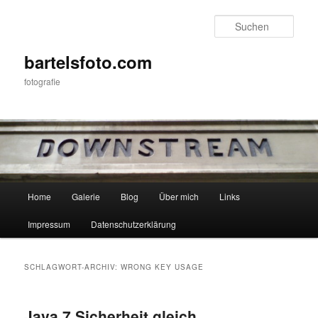
Zum
Zum
primären
sekundären
Such
Inhalt
Inhalt
springen
springen
bartelsfoto.com
fotografie
Hauptmenü
Home
Galerie
Blog
Über mich
Links
Impressum
Datenschutzerklärung
SCHLAGWORT-ARCHIV:
WRONG KEY USAGE
Java 7 Sicherheit gleich