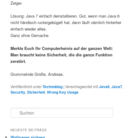
Zeiger.
Lösung: Java 7 einfach deinstallieren. Gut, wenn man Java 6
nicht händisch runtergebügelt hat, dann läuft nämlich hinterher
einfach wieder alles.
Ganz ohne Gemache.
Merkts Euch Ihr Computerheinis auf der ganzen Welt:
Man braucht keine Sicherheit, die die ganze Funktion
zerstört.
Grummelnde Grüße, Andreas.
Veröffentlicht unter
Technoblog
|
Verschlagwortet mit
Java6
,
Java7
,
Security
,
Sicherheit
,
Wrong Key Usage
S
u
c
h
NEUESTE BEITRÄGE
e
Wallpaper sichern