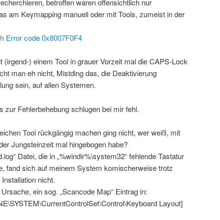
recherchieren, betroffen waren offensichtlich nur
as am Keymapping manuell oder mit Tools, zumeist in der
ith Error code 0x8007F0F4
it (irgend-) einem Tool in grauer Vorzeit mal die CAPS-Lock
aucht man eh nicht, Mistding das, die Deaktivierung
llung sein, auf allen Systemen.
s zur Fehlerbehebung schlugen bei mir fehl.
eichen Tool rückgängig machen ging nicht, wer weiß, mit
 der Jungsteinzeit mal hingebogen habe?
d.log“ Datei, die in „%windir%\system32“ fehlende Tastatur
e, fand sich auf meinem System komischerweise trotz
nstallation nicht.
 Ursache, ein sog. „Scancode Map“ Eintrag in:
SYSTEM\CurrentControlSet\Control\Keyboard Layout]