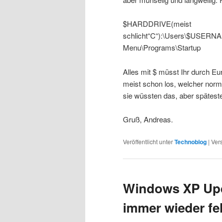
$HARDDRIVE(meist
schlicht“C“):\Users\$USERNA
Menu\Programs\Startup
Alles mit $ müsst Ihr durch E
meist schon los, welcher norm
sie wüssten das, aber spätes
Gruß, Andreas.
Veröffentlicht unter
Technoblog
|
Ver
Windows XP Upd
immer wieder fe