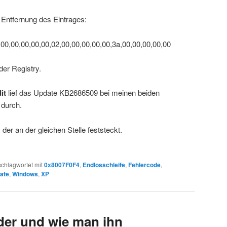
 Entfernung des Eintrages:
0,00,00,00,00,02,00,00,00,00,00,3a,00,00,00,00,00
der Registry.
it
lief das Update KB2686509 bei meinen beiden
 durch.
 der an der gleichen Stelle feststeckt.
schlagwortet mit
0x8007F0F4
,
Endlosschleife
,
Fehlercode
,
ate
,
Windows
,
XP
er und wie man ihn