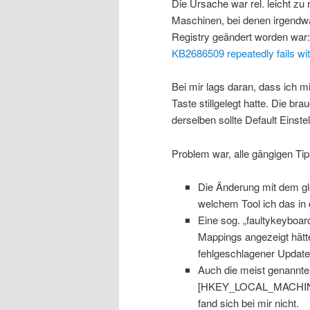
Die Ursache war rel. leicht zu 
Maschinen, bei denen irgendw
Registry geändert worden war:
KB2686509 repeatedly fails w
Bei mir lags daran, dass ich m
Taste stillgelegt hatte. Die br
derselben sollte Default Einste
Problem war, alle gängigen Tip
Die Änderung mit dem gl
welchem Tool ich das in
Eine sog. „faultykeyboar
Mappings angezeigt hätt
fehlgeschlagener Update I
Auch die meist genannte
[HKEY_LOCAL_MACHINE\
fand sich bei mir nicht.