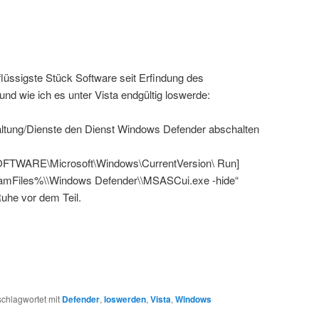
üssigste Stück Software seit Erfindung des
nd wie ich es unter Vista endgültig loswerde:
ltung/Dienste den Dienst Windows Defender abschalten
ARE\Microsoft\Windows\CurrentVersion\ Run]
amFiles%\\Windows Defender\\MSASCui.exe -hide“
uhe vor dem Teil.
schlagwortet mit
Defender
,
loswerden
,
Vista
,
Windows