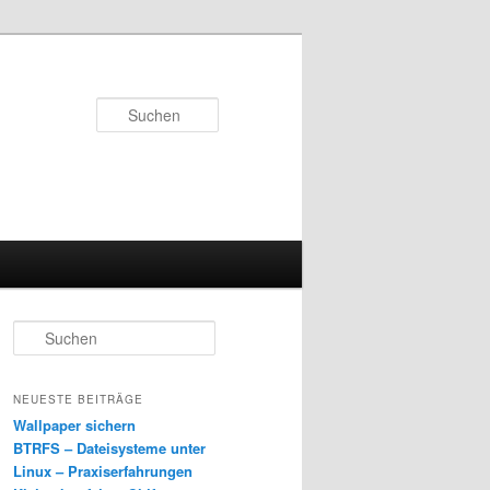
Suchen
S
u
c
h
NEUESTE BEITRÄGE
e
Wallpaper sichern
n
BTRFS – Dateisysteme unter
Linux – Praxiserfahrungen