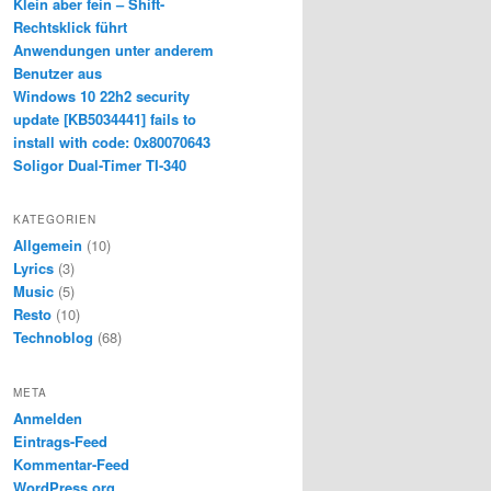
Klein aber fein – Shift-
Rechtsklick führt
Anwendungen unter anderem
Benutzer aus
Windows 10 22h2 security
update [KB5034441] fails to
install with code: 0x80070643
Soligor Dual-Timer TI-340
KATEGORIEN
Allgemein
(10)
Lyrics
(3)
Music
(5)
Resto
(10)
Technoblog
(68)
META
Anmelden
Eintrags-Feed
Kommentar-Feed
WordPress.org