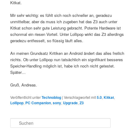
Kitkat.
Mir sehr wichtig: es fühlt sich noch schneller an, geradezu
unmittelbar, aber da muss ich zugeben hat das Z3 auch unter
Kitkat schon sehr gute Leistung gebracht. Potente Hardware ist
schonmal ein riesen Vorteil. Unter Lollipop wirkt das Z3 allerdings
geradezu entfesselt, so flüssig läuft alles.
An meinen Grundsatz Kritiken an Android ändert das alles freilich
nichts. Ob unter Lollipop nun tatsächlich ein signifikant besseres
Speicher-Handling möglich ist, habe ich noch nicht getestet.
Später…
Gruß, Andreas.
Veröffentlicht unter
Technoblog
|
Verschlagwortet mit
5.0
,
Kitkat
,
Lollipop
,
PC Companion
,
sony
,
Upgrade
,
Z3
S
u
c