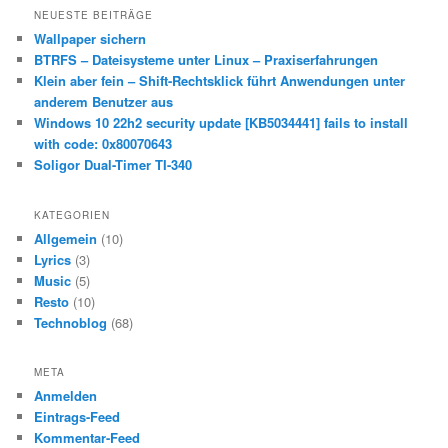
h
NEUESTE BEITRÄGE
e
Wallpaper sichern
n
BTRFS – Dateisysteme unter Linux – Praxiserfahrungen
Klein aber fein – Shift-Rechtsklick führt Anwendungen unter
anderem Benutzer aus
Windows 10 22h2 security update [KB5034441] fails to install
with code: 0x80070643
Soligor Dual-Timer TI-340
KATEGORIEN
Allgemein
(10)
Lyrics
(3)
Music
(5)
Resto
(10)
Technoblog
(68)
META
Anmelden
Eintrags-Feed
Kommentar-Feed