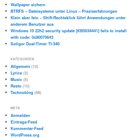
e
Wallpaper sichern
n
BTRFS – Dateisysteme unter Linux – Praxiserfahrungen
Klein aber fein – Shift-Rechtsklick führt Anwendungen unter
anderem Benutzer aus
Windows 10 22h2 security update [KB5034441] fails to install
with code: 0x80070643
Soligor Dual-Timer TI-340
KATEGORIEN
Allgemein
(10)
Lyrics
(3)
Music
(5)
Resto
(10)
Technoblog
(68)
META
Anmelden
Eintrags-Feed
Kommentar-Feed
WordPress.org