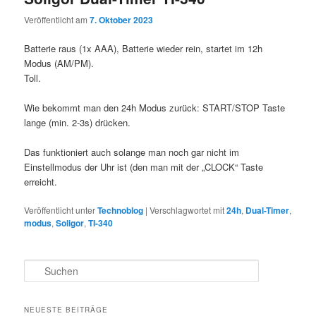
Veröffentlicht am
7. Oktober 2023
Batterie raus (1x AAA), Batterie wieder rein, startet im 12h
Modus (AM/PM).
Toll.
Wie bekommt man den 24h Modus zurück: START/STOP Taste
lange (min. 2-3s) drücken.
Das funktioniert auch solange man noch gar nicht im
Einstellmodus der Uhr ist (den man mit der „CLOCK“ Taste
erreicht.
Veröffentlicht unter
Technoblog
|
Verschlagwortet mit
24h
,
Dual-Timer
,
modus
,
Soligor
,
TI-340
S
u
c
h
NEUESTE BEITRÄGE