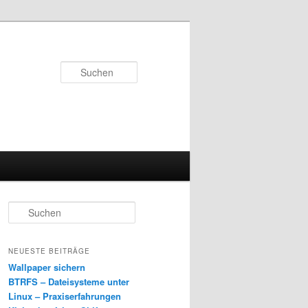
Suchen
S
u
c
h
NEUESTE BEITRÄGE
e
Wallpaper sichern
n
BTRFS – Dateisysteme unter
Linux – Praxiserfahrungen