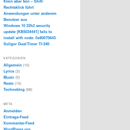
Klein aber fein – Shift-
Rechtsklick führt
Anwendungen unter anderem
Benutzer aus
Windows 10 22h2 security
update [KB5034441] fails to
install with code: 0x80070643
Soligor Dual-Timer TI-340
KATEGORIEN
Allgemein
(10)
Lyrics
(3)
Music
(5)
Resto
(10)
Technoblog
(68)
META
Anmelden
Eintrags-Feed
Kommentar-Feed
WordPress.org