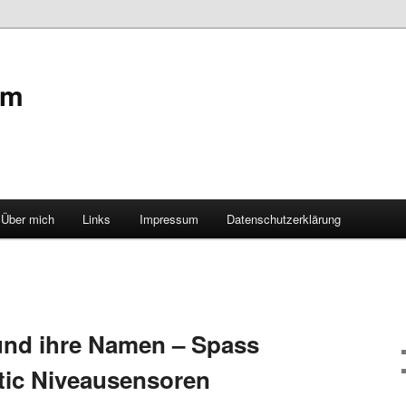
om
Über mich
Links
Impressum
Datenschutzerklärung
und ihre Namen – Spass
atic Niveausensoren