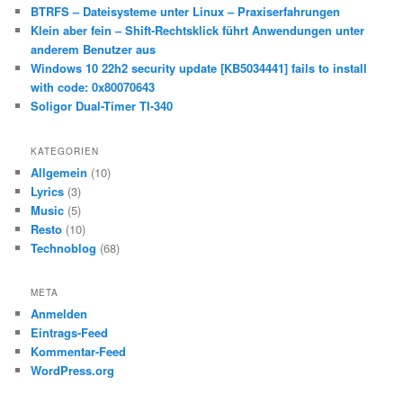
n
BTRFS – Dateisysteme unter Linux – Praxiserfahrungen
Klein aber fein – Shift-Rechtsklick führt Anwendungen unter
anderem Benutzer aus
Windows 10 22h2 security update [KB5034441] fails to install
with code: 0x80070643
Soligor Dual-Timer TI-340
KATEGORIEN
Allgemein
(10)
Lyrics
(3)
Music
(5)
Resto
(10)
Technoblog
(68)
META
Anmelden
Eintrags-Feed
Kommentar-Feed
WordPress.org