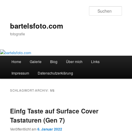
Zum
Zum
primären
sekundären
Such
Inhalt
Inhalt
springen
springen
bartelsfoto.com
fotografie
Hauptmenü
Home
Galerie
Blog
Über mich
Links
Impressum
Datenschutzerklärung
SCHLAGWORT-ARCHIV:
M$
Einfg Taste auf Surface Cover
Tastaturen (Gen 7)
Veröffentlicht am
6. Januar 2022