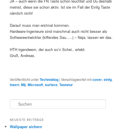
JA – auch wenn die FN Taste schon leuchtet und Du deshalb
meinst, diese sei schon aktiv. Ist sie im Fall der Einfg Taste
nämlich nicht!
Darauf muss man erstmal kommen.
Hardware-Ingenieure sind manchmal auch nicht besser als
Softwareentwickler (kiffendes Sau…..) – Naja, lassen wir das.
HTH irgendwem, der auch so’n Schei.. erlebt.
Gruß, Andreas.
Veröffentlicht unter
Technoblog
|
Verschlagwortet mit
cover
,
einfg
,
insert
,
M$
,
Microsoft
,
surface
,
Tastatur
S
u
c
h
NEUESTE BEITRÄGE
e
Wallpaper sichern