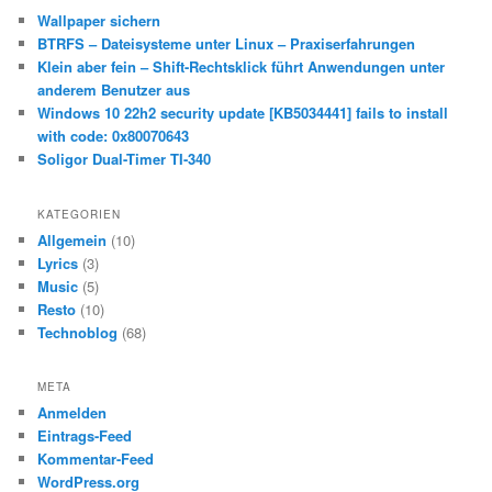
e
Wallpaper sichern
n
BTRFS – Dateisysteme unter Linux – Praxiserfahrungen
Klein aber fein – Shift-Rechtsklick führt Anwendungen unter
anderem Benutzer aus
Windows 10 22h2 security update [KB5034441] fails to install
with code: 0x80070643
Soligor Dual-Timer TI-340
KATEGORIEN
Allgemein
(10)
Lyrics
(3)
Music
(5)
Resto
(10)
Technoblog
(68)
META
Anmelden
Eintrags-Feed
Kommentar-Feed
WordPress.org