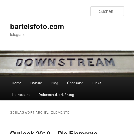
Zum
Zum
primären
sekundären
Such
Inhalt
Inhalt
springen
springen
bartelsfoto.com
fotografie
Hauptmenü
Home
Galerie
Blog
Über mich
Links
Impressum
Datenschutzerklärung
SCHLAGWORT-ARCHIV:
ELEMENTE
Outlook 2010 – Die Elemente