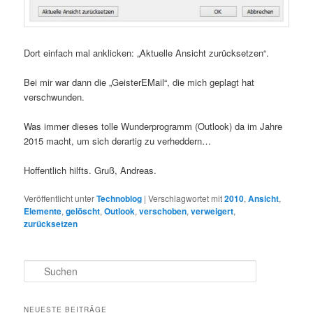
Dort einfach mal anklicken: „Aktuelle Ansicht zurücksetzen“.
Bei mir war dann die „GeisterEMail“, die mich geplagt hat
verschwunden.
Was immer dieses tolle Wunderprogramm (Outlook) da im Jahre
2015 macht, um sich derartig zu verheddern…
Hoffentlich hilfts. Gruß, Andreas.
Veröffentlicht unter
Technoblog
|
Verschlagwortet mit
2010
,
Ansicht
,
Elemente
,
gelöscht
,
Outlook
,
verschoben
,
verweigert
,
zurücksetzen
S
u
c
h
NEUESTE BEITRÄGE