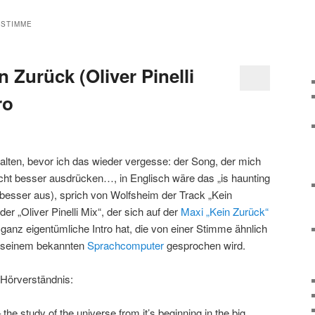
STIMME
 Zurück (Oliver Pinelli
ro
thalten, bevor ich das wieder vergesse: der Song, der mich
icht besser ausdrücken…, in Englisch wäre das „is haunting
besser aus), sprich von Wolfsheim der Track „Kein
der „Oliver Pinelli Mix“, der sich auf der
Maxi „Kein Zurück“
e ganz eigentümliche Intro hat, die von einer Stimme ähnlich
seinem bekannten
Sprachcomputer
gesprochen wird.
 Hörverständnis:
 the study of the universe from it’s beginning in the big