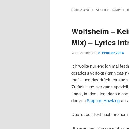
SCHLAGWORT-ARCHIV:
COMPUTER
Wolfsheim – Kein
Mix) – Lyrics Int
Veröffentlicht am
2. Februar 2014
Ich wollte nur endlich mal fes
geradezu verfolgt (kann das n
me“ – und das drückt es auch 
Zurück“ und hier ganz speziell 
findet, ist das Lied, dass dies
der von
Stephen Hawking
aus 
Das ist der Text nach meinem
„If we’re castin‘ in cosmology –