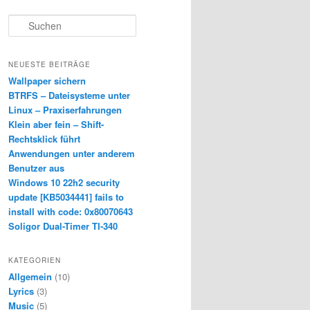
S
u
c
h
NEUESTE BEITRÄGE
e
Wallpaper sichern
n
BTRFS – Dateisysteme unter
Linux – Praxiserfahrungen
Klein aber fein – Shift-
Rechtsklick führt
Anwendungen unter anderem
Benutzer aus
Windows 10 22h2 security
update [KB5034441] fails to
install with code: 0x80070643
Soligor Dual-Timer TI-340
KATEGORIEN
Allgemein
(10)
Lyrics
(3)
Music
(5)