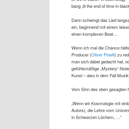
bang ‚til the end of time in bla
Dann schwingt das Lied langsa
ein, beginnend mit einem leis
einen komplexen Beat…
Wenn ich mal die Chance hätte,
Producer (
Oliver Pinelli
) zu re
man sich dabei gedacht hat, od
gefühlsmäßige „Mystery“-Note 
Kunst – also in dem Fall Mus
Vom Sinn des oben gesagten h
„Wenn wir Kosmologie mit einb
Autors), die Lehre vom Univer
in Schwarzen Löchern, …“