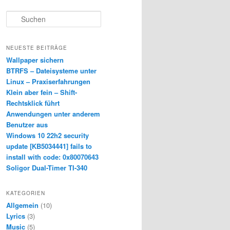
S
u
c
h
NEUESTE BEITRÄGE
e
Wallpaper sichern
n
BTRFS – Dateisysteme unter
Linux – Praxiserfahrungen
Klein aber fein – Shift-
Rechtsklick führt
Anwendungen unter anderem
Benutzer aus
Windows 10 22h2 security
update [KB5034441] fails to
install with code: 0x80070643
Soligor Dual-Timer TI-340
KATEGORIEN
Allgemein
(10)
Lyrics
(3)
Music
(5)