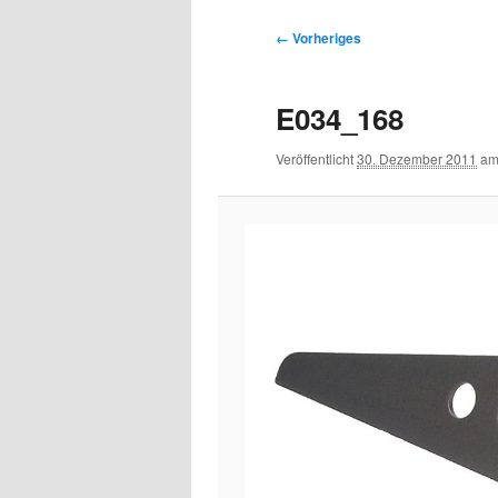
Bilder-
← Vorheriges
Navigation
E034_168
Veröffentlicht
30. Dezember 2011
a