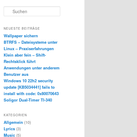
S
u
c
h
NEUESTE BEITRÄGE
e
Wallpaper sichern
n
BTRFS – Dateisysteme unter
Linux – Praxiserfahrungen
Klein aber fein – Shift-
Rechtsklick führt
Anwendungen unter anderem
Benutzer aus
Windows 10 22h2 security
update [KB5034441] fails to
install with code: 0x80070643
Soligor Dual-Timer TI-340
KATEGORIEN
Allgemein
(10)
Lyrics
(3)
Music
(5)