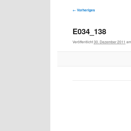
Bilder-
← Vorheriges
Navigation
E034_138
Veröffentlicht
30. Dezember 2011
a